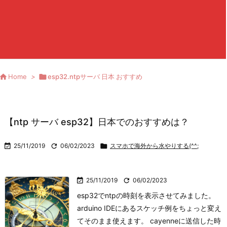

Home
>

esp32.ntpサーバ 日本 おすすめ
【ntp サーバ esp32】日本でのおすすめは？

25/11/2019

06/02/2023

スマホで海外から水やりする(^^;

25/11/2019

06/02/2023
esp32でntpの時刻を表示させてみました。
arduino IDEにあるスケッチ例をちょっと変え
てそのまま使えます。 cayenneに送信した時