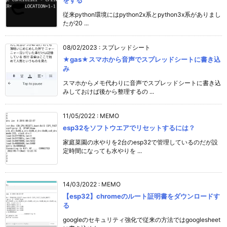
をする
従来python環境にはpython2x系とpython3x系がありまし
たが20 ...
08/02/2023
:
スプレッドシート
★gas★スマホから音声でスプレッドシートに書き込
み
スマホからメモ代わりに音声でスプレッドシートに書き込
みしておけば後から整理するの ...
11/05/2022
:
MEMO
esp32をソフトウエアでリセットするには？
家庭菜園の水やりを2台のesp32で管理しているのだが設
定時間になっても水やりを ...
14/03/2022
:
MEMO
【esp32】chromeのルート証明書をダウンロードす
る
googleのセキュリティ強化で従来の方法ではgooglesheet