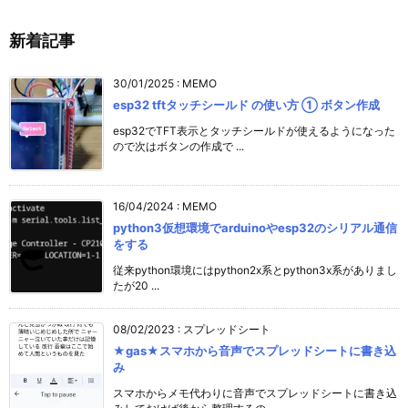
新着記事
30/01/2025
:
MEMO
esp32 tftタッチシールド の使い方 ① ボタン作成
esp32でTFT表示とタッチシールドが使えるようになった
ので次はボタンの作成で ...
16/04/2024
:
MEMO
python3仮想環境でarduinoやesp32のシリアル通信
をする
従来python環境にはpython2x系とpython3x系がありまし
たが20 ...
08/02/2023
:
スプレッドシート
★gas★スマホから音声でスプレッドシートに書き込
み
スマホからメモ代わりに音声でスプレッドシートに書き込