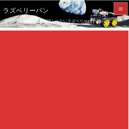

ラズベリーパン

【みんなが始めてる】美味しくないラズベリーパイのレシピ
メニュ

サイド

前へ

次へ

検索