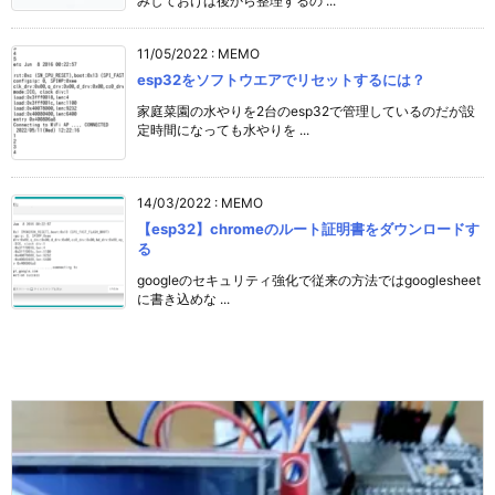
みしておけば後から整理するの ...
11/05/2022
:
MEMO
esp32をソフトウエアでリセットするには？
家庭菜園の水やりを2台のesp32で管理しているのだが設
定時間になっても水やりを ...
14/03/2022
:
MEMO
【esp32】chromeのルート証明書をダウンロードす
る
googleのセキュリティ強化で従来の方法ではgooglesheet
に書き込めな ...