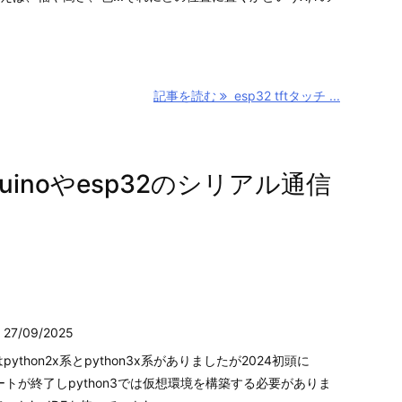
記事を読む
esp32 tftタッチ ...
t を使うには？
ChromebookのLinuxにesptool.pyをインストール
duinoやesp32のシリアル通信

27/09/2025
python2x系とpython3x系がありましたが2024初頭に
サポートが終了しpython3では仮想環境を構築する必要がありま