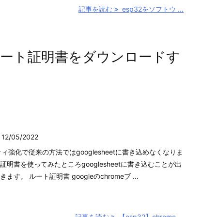
記事を読む
esp32をソフトウ ...
eのルート証明書をダウンロードす
12/05/2022
ティ強化で従来の方法ではgooglesheetに書き込めなくなりま
明書を使ってみたところgooglesheetに書き込むことが出
す。 ルート証明書 googleのchromeブ ...
no
esp32からシリアル通信でarduinoへデータを送る
記事を読む
【esp32】chrome ...