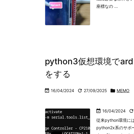
座標なの ...
pt】Googlesheetに書き込む③
【ToitでIOT】 esp32の新言語 Toi
python3仮想環境でar
をする

16/04/2024

27/09/2025

MEMO

16/04/2024
従来python環境には
python2x系の