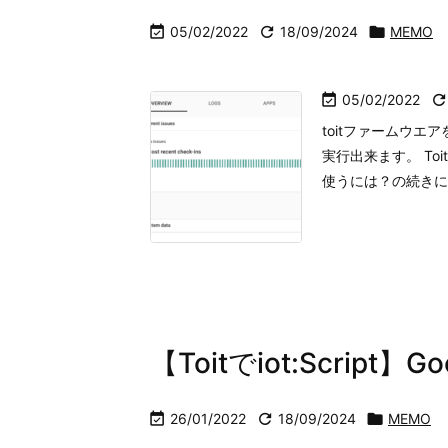

05/02/2022

18/09/2024

MEMO

05/02/2022
toitファームウエ
実行出来ます。 Toit
使うには？の続きになり
【Toitでiot:Script

26/01/2022

18/09/2024

MEMO