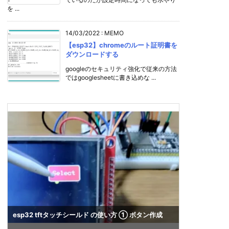
を ...
14/03/2022
:
MEMO
【esp32】chromeのルート証明書を
ダウンロードする
googleのセキュリティ強化で従来の方法
ではgooglesheetに書き込めな ...
esp32 tftタッチシールド の使い方 ① ボタン作成
python3
をする