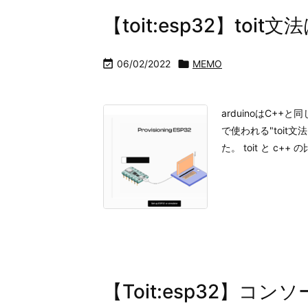
【toit:esp32】toi

06/02/2022

MEMO
arduinoはC++
で使われる"toit
た。 toit と c++ 
【Toit:esp32】