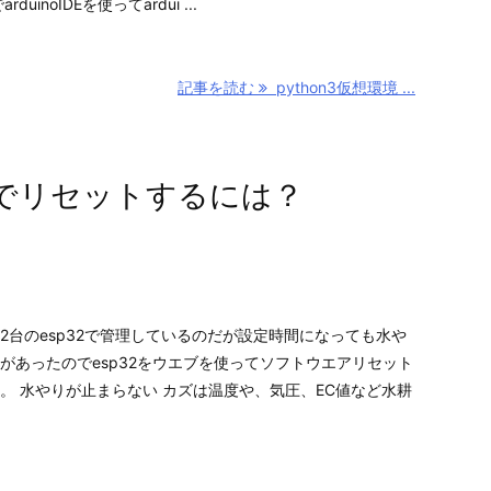
rduinoIDEを使ってardui ...
記事を読む
python3仮想環境 ...
アでリセットするには？
2台のesp32で管理しているのだが設定時間になっても水や
があったのでesp32をウエブを使ってソフトウエアリセット
。 水やりが止まらない カズは温度や、気圧、EC値など水耕