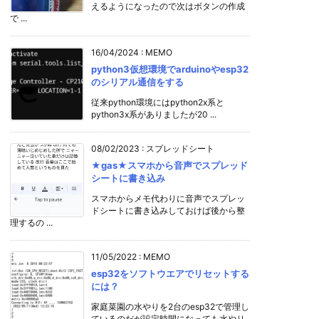
えるようになったので次はボタンの作成
で ...
16/04/2024
:
MEMO
python3仮想環境でarduinoやesp32
のシリアル通信をする
従来python環境にはpython2x系と
python3x系がありましたが20 ...
08/02/2023
:
スプレッドシート
★gas★スマホから音声でスプレッド
シートに書き込み
スマホからメモ代わりに音声でスプレッ
ドシートに書き込みしておけば後から整
理するの ...
11/05/2022
:
MEMO
esp32をソフトウエアでリセットする
には？
家庭菜園の水やりを2台のesp32で管理し
ているのだが設定時間になっても水やり