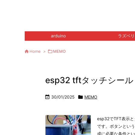
arduino
ラズベリ

Home
>

MEMO
esp32 tftタッチシ

30/01/2025

MEMO
esp32でTFT
です。ボタンという
成に必要な条件とい