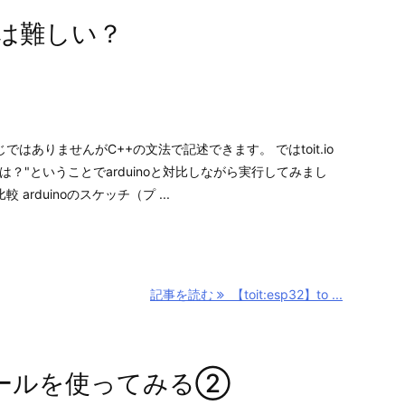
t文法は難しい？
と同じではありませんがC++の文法で記述できます。 ではtoit.io
文法は？"ということでarduinoと対比しながら実行してみまし
の比較 arduinoのスケッチ（プ ...
記事を読む
【toit:esp32】to ...
コンソールを使ってみる②