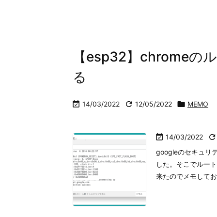
【esp32】chrom
る

14/03/2022

12/05/2022

MEMO

14/03/2022

googleのセキュリ
した。そこでルート証
来たのでメモしておきま
セルで重さをはかる
磁気センサー割り込みサンプル-ardui