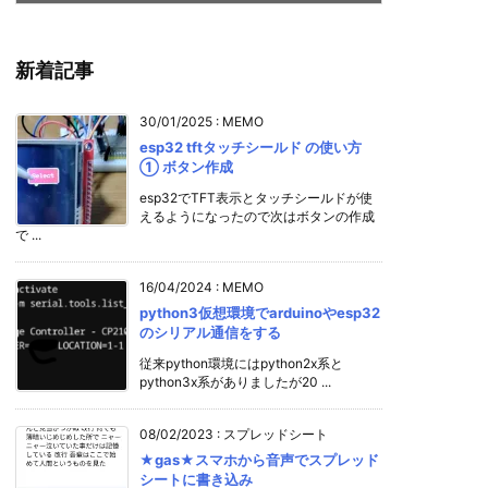
新着記事
30/01/2025
:
MEMO
esp32 tftタッチシールド の使い方
① ボタン作成
esp32でTFT表示とタッチシールドが使
えるようになったので次はボタンの作成
で ...
16/04/2024
:
MEMO
python3仮想環境でarduinoやesp32
のシリアル通信をする
従来python環境にはpython2x系と
python3x系がありましたが20 ...
08/02/2023
:
スプレッドシート
★gas★スマホから音声でスプレッド
シートに書き込み