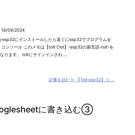

18/09/2024
アをesp32にインストールしたら直ぐにesp32でプログラムを
 コンソール このメモは【toitでiot】-esp32の新言語-toit-を
ます。 toitにサインインされ ...
記事を読む
【Toit:esp32】コ ...
】Googlesheetに書き込む③