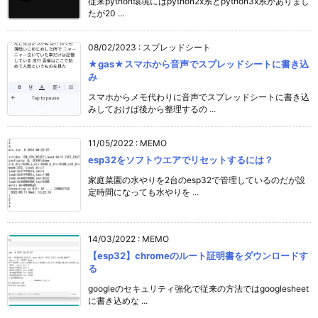
従来python環境にはpython2x系とpython3x系がありまし
たが20 ...
08/02/2023
:
スプレッドシート
★gas★スマホから音声でスプレッドシートに書き込
み
スマホからメモ代わりに音声でスプレッドシートに書き込
みしておけば後から整理するの ...
11/05/2022
:
MEMO
esp32をソフトウエアでリセットするには？
家庭菜園の水やりを2台のesp32で管理しているのだが設
定時間になっても水やりを ...
14/03/2022
:
MEMO
【esp32】chromeのルート証明書をダウンロードす
る
googleのセキュリティ強化で従来の方法ではgooglesheet
に書き込めな ...