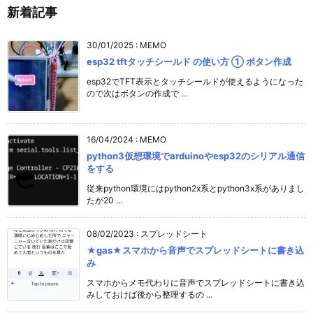
新着記事
30/01/2025
:
MEMO
esp32 tftタッチシールド の使い方 ① ボタン作成
esp32でTFT表示とタッチシールドが使えるようになった
ので次はボタンの作成で ...
16/04/2024
:
MEMO
python3仮想環境でarduinoやesp32のシリアル通信
をする
従来python環境にはpython2x系とpython3x系がありまし
たが20 ...
08/02/2023
:
スプレッドシート
★gas★スマホから音声でスプレッドシートに書き込
み
スマホからメモ代わりに音声でスプレッドシートに書き込
みしておけば後から整理するの ...