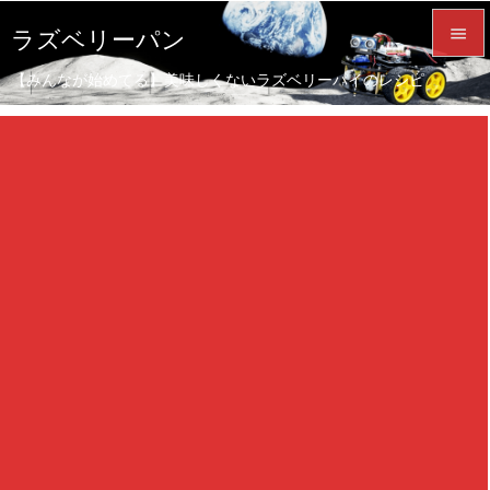

ラズベリーパン

【みんなが始めてる】美味しくないラズベリーパイのレシピ
メニュ

サイド

前へ

次へ

検索